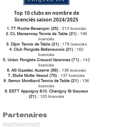
Top 10 clubs en nombre de
licenciés saison 2024/2025
1. TT Roche-Besançon (25) :
213 licenciés
2. CL Marsannay Tennis de Table (21) :
196
licenciés
3. Dijon Tennis de Table (21) :
178
licenciés
4.
Club Pongiste Belleneuvois (21) :
162
licenciés
5. Union Pongiste Creusot Varennes (71) :
142
licenciés
6. AS Gazelec Auxerre (89) :
138 licenciés
7. Etoile Motte Vesoul (70) :
137 licenciés
8. Semur Montbard Tennis de Table (21) :
136
licenciés
9. ESTT Appoigny &10. Chevigny St Sauveur
(21) :
125 licenciés
Partenaires
institutionnels