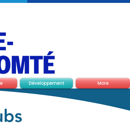
e
Développement
More
ubs