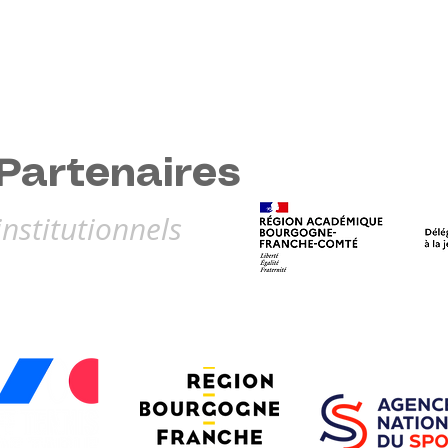
Partenaires
institutionnels