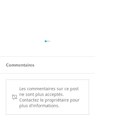
Commentaires
Le Parcours Prévention
Le CQP Tennis d
Les commentaires sur ce post
ne sont plus acceptés.
Santé (PPS) : une
arrive en Bour
Contactez le propriétaire pour
nouvelle étape pour
Franche-Comté l
plus d'informations.
votre licence
prochaine !