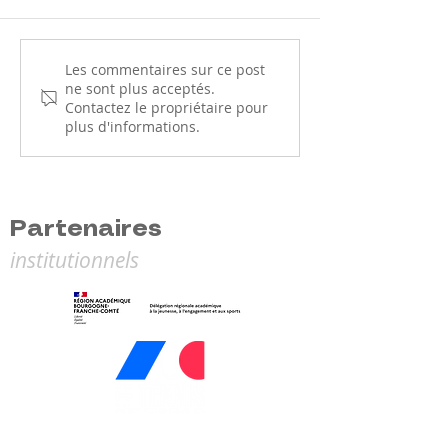
Le Parcours Prévention
Le CQP Tennis d
Les commentaires sur ce post
ne sont plus acceptés.
Santé (PPS) : une
arrive en Bour
Contactez le propriétaire pour
nouvelle étape pour
Franche-Comté l
plus d'informations.
votre licence
prochaine !
Partenaires
institutionnels