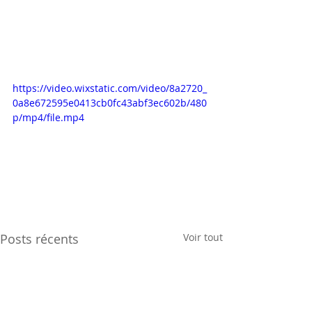
https://video.wixstatic.com/video/8a2720_
0a8e672595e0413cb0fc43abf3ec602b/480
p/mp4/file.mp4
Posts récents
Voir tout