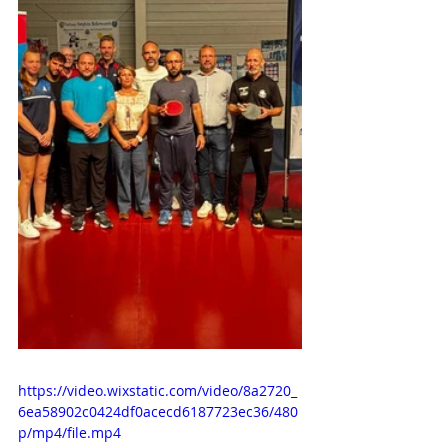
https://video.wixstatic.com/video/8a2720_
6ea58902c0424df0acecd6187723ec36/480
p/mp4/file.mp4