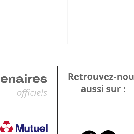
QP Tennis de Table
ve en Bourgogne–
che-Comté la saison
haine !
Retrouvez-nou
tenaires
aussi sur :
officiels