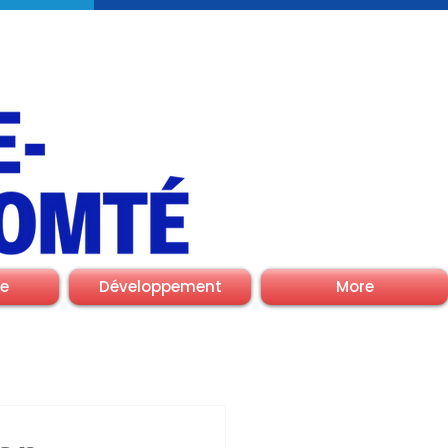
e
Développement
More