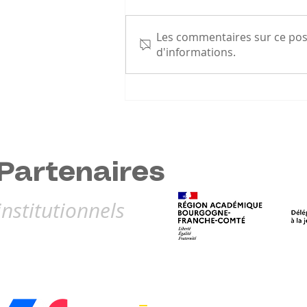
Les commentaires sur ce post
d'informations.
Appel à projets Ping Santé :
Quatre clubs de BFC retenus
Partenaires
institutionnels