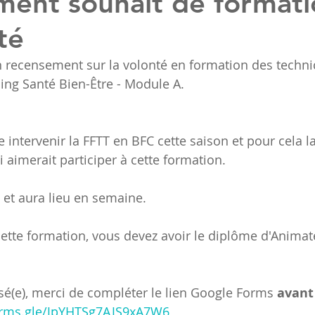
ent souhait de formati
té
n recensement sur la volonté en formation des technic
ing Santé Bien-Être - Module A.
re intervenir la FFTT en BFC cette saison et pour cela l
 aimerait participer à cette formation.
s et aura lieu en semaine.
cette formation, vous devez avoir le diplôme d'Animat
ssé(e), merci de compléter le lien Google Forms 
avant
forms.gle/JpYHTSg7AJS9xA7W6