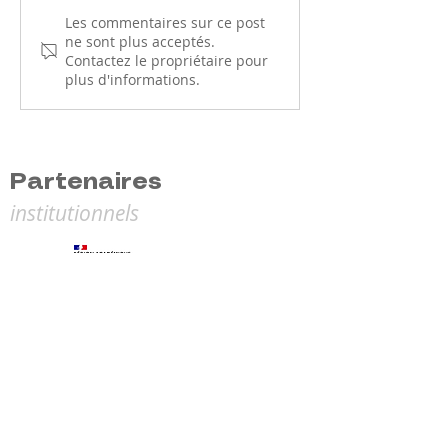
Le Parcours Prévention
Le CQP Tennis d
Les commentaires sur ce post
ne sont plus acceptés.
Santé (PPS) : une
arrive en Bour
Contactez le propriétaire pour
nouvelle étape pour
Franche-Comté l
plus d'informations.
votre licence
prochaine !
Partenaires
institutionnels