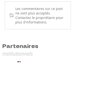
Le Parcours Prévention
Le CQP Tennis d
Les commentaires sur ce post
ne sont plus acceptés.
Santé (PPS) : une
arrive en Bour
Contactez le propriétaire pour
nouvelle étape pour
Franche-Comté l
plus d'informations.
votre licence
prochaine !
Partenaires
institutionnels